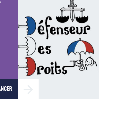
T
ANCER