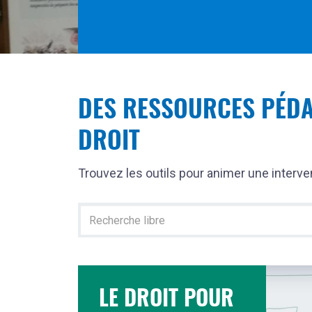
DES RESSOURCES PÉDA
DROIT
Trouvez les outils pour animer une interven
Recherche
texte
dans
les
ressources
LE DROIT POUR