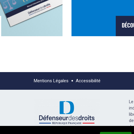
DÉCO
Mentions Légales
Accessibilité
Le
in
li
de
dr
l’