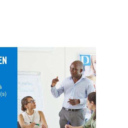
EN
à
s(s)