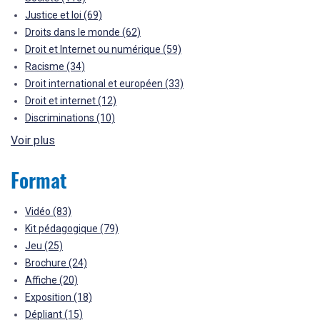
Justice et loi
(69)
Droits dans le monde
(62)
Droit et Internet ou numérique
(59)
Racisme
(34)
Droit international et européen
(33)
Droit et internet
(12)
Discriminations
(10)
Voir plus
Format
Vidéo
(83)
Kit pédagogique
(79)
Jeu
(25)
Brochure
(24)
Affiche
(20)
Exposition
(18)
Dépliant
(15)