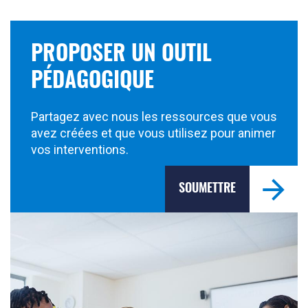
PROPOSER UN OUTIL
PÉDAGOGIQUE
Partagez avec nous les ressources que vous
avez créées et que vous utilisez pour animer
vos interventions.
SOUMETTRE