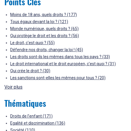
Points Clés
Moins de 18 ans, quels droits ?
(177)
Tous égaux devant la loi ?
(121)
Monde numérique, quels droits ?
(65)
Qui protège le droit et les droits ?
(56)
Le droit, c'est quoi ?
(55)
Défendre nos droits, changer la loi !
(45)
Les droits sont-ils les mêmes dans tous les pays ?
(33)
Le droit international et le droit européen, c'est quoi ?
(31)
Qui crée le droit ?
(30)
Les sanctions sont-elles les mêmes pour tous ?
(20)
Voir plus
Thématiques
Droits de l’enfant
(171)
Egalité et discrimination
(136)
Société
(110)