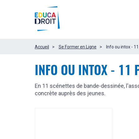
Panneau
les
de
gestion
ressources
des
cookies
Accueil
Se Former en Ligne
Info ou intox - 11
INFO OU INTOX - 11 P
En 11 scénettes de bande-dessinée, l'ass
concrète auprès des jeunes.