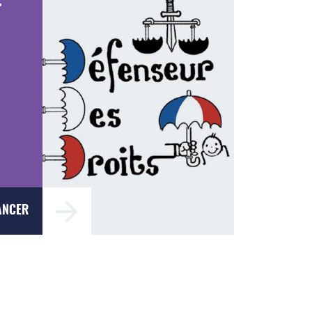
T
ANCER