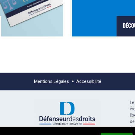
DÉCO
Mentions Légales
Accessibilité
Le
in
li
de
dr
l’