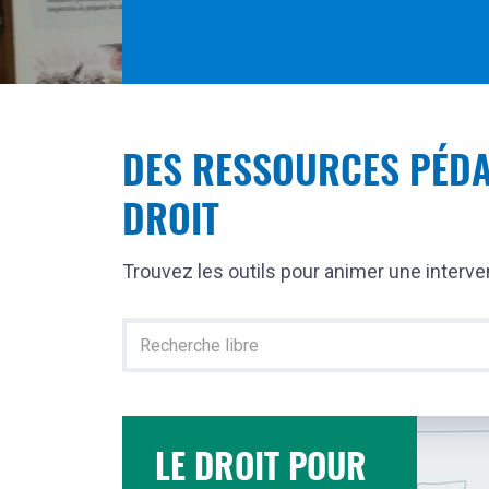
DES RESSOURCES PÉDA
DROIT
Trouvez les outils pour animer une interven
Recherche
texte
dans
les
ressources
LE DROIT POUR