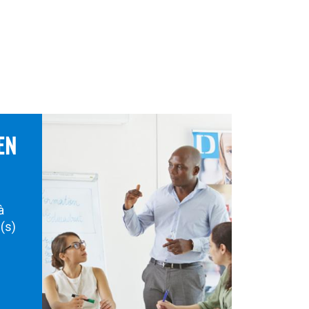
EN
à
s(s)