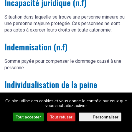
Incapacité juridique (n.f)
Situation dans laquelle se trouve une personne mineure ou
une personne majeure protégée. Ces personnes ne sont
pas aptes à exercer leurs droits en toute autonomie.
Indemnisation (n.f)
Somme payée pour compenser le dommage causé à une
personne.
Individualisation de la peine
Principe qui permet aux juges d’adapter la sanction d’une
Ce site utilise des cookies et vous donne le contrôle sur ceux que
personne condamnée ainsi que les modalités de son
vous souhaitez activer
exécution, afin de tenir compte et des circonstances de
Tout accepter
Tout refuser
Personnaliser
l’infraction et de la personnalité et du parcours de son
auteur. Ce principe vient ainsi empêcher les peines
automatiques qui doivent être adaptées à chaque infraction.