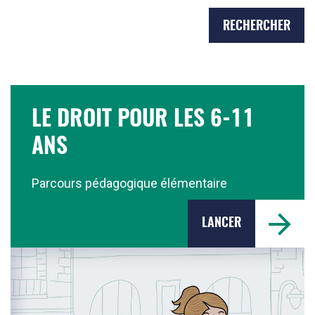
dans
les
ressources
LE DROIT POUR LES 6-11
ANS
Parcours pédagogique élémentaire
LANCER