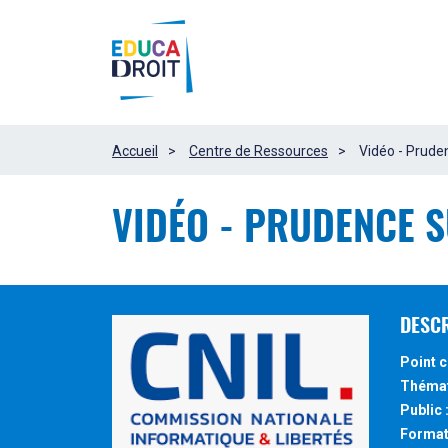
Panneau
les
de
gestion
ressources
des
cookies
Accueil
Centre de Ressources
Vidéo - Pruden
VIDÉO - PRUDENCE S
DESC
Point c
Thémat
Public 
Format